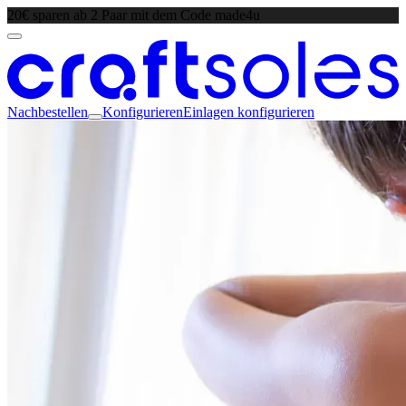
20€ sparen ab 2 Paar mit dem Code made4u
Nachbestellen
Konfigurieren
Einlagen konfigurieren