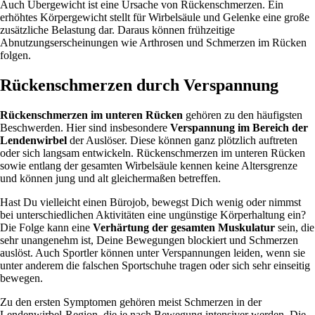
Auch Übergewicht ist eine Ursache von Rückenschmerzen. Ein
erhöhtes Körpergewicht stellt für Wirbelsäule und Gelenke eine große
zusätzliche Belastung dar. Daraus können frühzeitige
Abnutzungserscheinungen wie Arthrosen und Schmerzen im Rücken
folgen.
Rückenschmerzen durch Verspannung
Rückenschmerzen im unteren Rücken
gehören zu den häufigsten
Beschwerden. Hier sind insbesondere
Verspannung im Bereich der
Lendenwirbel
der Auslöser. Diese können ganz plötzlich auftreten
oder sich langsam entwickeln. Rückenschmerzen im unteren Rücken
sowie entlang der gesamten Wirbelsäule kennen keine Altersgrenze
und können jung und alt gleichermaßen betreffen.
Hast Du vielleicht einen Bürojob, bewegst Dich wenig oder nimmst
bei unterschiedlichen Aktivitäten eine ungünstige Körperhaltung ein?
Die Folge kann eine
Verhärtung der gesamten Muskulatur
sein, die
sehr unangenehm ist, Deine Bewegungen blockiert und Schmerzen
auslöst. Auch Sportler können unter Verspannungen leiden, wenn sie
unter anderem die falschen Sportschuhe tragen oder sich sehr einseitig
bewegen.
Zu den ersten Symptomen gehören meist Schmerzen in der
Lendenwirbel-Region, die je nach Bewegung intensiver werden. Die