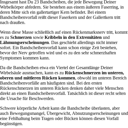
Insgesamt hast Du 23 Bandscheiben, die jede Bewegung Deiner
Wirbelkörper abfedern. Sie bestehen aus einem äußeren Faserring, in
deren Mitte sich ein gallertartiger Kern befindet. Bei einem
Bandscheibenvorfall reißt dieser Faserkern und der Gallertkern tritt
nach draußen.
Wenn diese Masse schließlich auf einen Rückenmarksnerv tritt, kommt
es zu
Schmerzen
sowie
Kribbeln in den Extremitäten
und
Lähmungserscheinungen
. Das geschieht allerdings nicht immer
sofort. Ein Bandscheibenvorfall kann schon einige Zeit bestehen,
bevor der Nerv getroffen wird und es zu den sehr schmerzhaften
Symptomen kommen kann.
Da die Bandscheiben etwa ein Viertel der Gesamtlänge Deiner
Wirbelsäule ausmachen, kann es zu
Rückenschmerzen im unteren,
oberen und mittleren Rücken kommen
, obwohl im unteren Bereich
Bandscheibenvorfälle am häufigsten sind. Bei den ersten
Rückenschmerzen im unteren Rücken denken daher viele Menschen
direkt an einen Bandscheibenvorfall. Tatsächlich ist dieser recht selten
die Ursache für Beschwerden.
Schwere körperliche Arbeit kann die Bandscheibe überlasten, aber
auch Bewegungsmangel, Übergewicht, Abnutzungserscheinungen und
eine Fehlhaltung beim Tragen oder Bücken können diesen Vorfall
begünstigen.