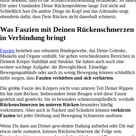
dafür bekannt, dass es die Schmerzwahrnehmung herabsenkt. So fallen
Dir unter Umständen Deine Rückenprobleme lange Zeit nicht auf.
Schließlich hast Du andere Dinge im Kopf und das Adrenalin sorgt
obendrein dafür, dass Dein Rücken nicht dauerhaft schmerzt.
Was Faszien mit Deinen Rückenschmerzen
in Verbindung bringt
Faszien
bestehen aus robustem Bindegewebe, das Deine Gelenke,
Muskeln und Organe umhüllt. Sie geben verschiedensten Bereichen in
Deinem Körper Stabilität und Struktur. Sie haben auch noch eine
weitere wichtige Aufgabe: die Beweglichkeit. Einseitige
Bewegungsabläufe oder auch zu wenig Bewegung können schließlich
dafür sorgen, dass
Faszien verkleben und sich verhärten
.
Die größte Faszie des Körpers reicht vom unteren Teil Deiner Rippen
bis hin zum Becken. Insbesondere beim Beugen wird diese Faszie
gedehnt und gestreckt. Sie ist besonders schmerzempfindlich, weshalb
Rückenschmerzen im unteren Rücken
besonders häufig
vorkommen. Aber auch in Nacken und Schultern können
verkürzte
Faszien
bei jeder Drehung und Bewegung Schmerzen auslösen.
Wenn Du dann aus Deiner gewohnten Haltung aufstehst oder Dir mal
etwas mehr zumutest, können Rückenschmerzen die Folge sein.