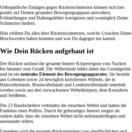
Orthopädische Einlagen gegen Rückenschmerzen können sich hier
positiv auf Deinen gesamten Bewegungsapparat auswirken,
Fehlstellungen und Haltungsfehler korrigieren und womöglich Deine
Schmerzen lindern.
Hier erfährst Du alles über Rückenschmerzen, welche Ursachen Deine
Beschwerden haben könnten und was Du dagegen tun kannst.
Wie Dein Rücken aufgebaut ist
Der Rücken umfasst die gesamte hintere Körperregion vom Nacken
bis hinunter zum Gesäß. Die Wirbelsäule bildet dabei das Grundgerüst
und ist ein
zentrales Element des Bewegungsapparates
. Sie besteht
aus Gelenken sowie 24 beweglich knöchernen Wirbeln, die in
Halswirbelsäule, Brustwirbelsäule und Lendenwirbelsäule unterteilt
werden sowie aus den verwachsenen Wirbelkörpern, dem Kreuzbein
und Steißbein.
Die 23 Bandscheiben verbinden die einzelnen Wirbel und haben die
Funktion eines Puffers. Durch ihr geleeartiges Inneres sorgen sie
zudem dafür, dass die einzelnen Wirbel nicht aufeinanderliegen und
aneinander reiben.
Umgeben wird die gesamte Rückenstruktur von oberflächlichen und