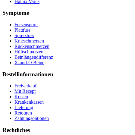
Hallux Varus
Symptome
Fersensporn
Plattfuss
Spreizfuss
Knieschmerzen
Rückenschmerzen
Hüftschmerzen
Beinlängendifferenz
X-und-O Beine
Bestellinformationen
Freiverkauf
Mit Rezept
Kosten
Krankenkassen
Lieferung
Retouren
Zahlungsoptionen
Rechtliches