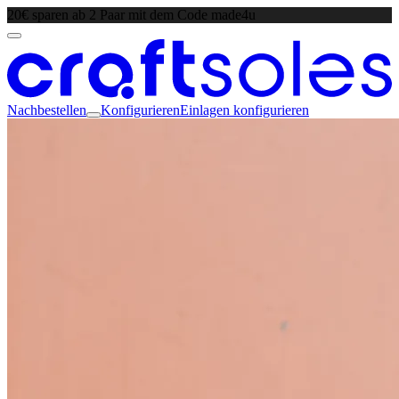
20€ sparen ab 2 Paar mit dem Code made4u
Nachbestellen
Konfigurieren
Einlagen konfigurieren