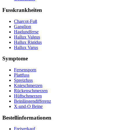
Fusskrankheiten
Charcot-Fuß
Ganglion
Haglundferse
Hallux Valgus
Hallux Rigidus
Hallux Varus
Symptome
Fersensporn
Plattfuss
Spreizfuss
Knieschmerzen
Rückenschmerzen
Hüftschmerzen
Beinlängendifferenz
X-und-O Beine
Bestellinformationen
Freiverkauf