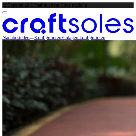
20€ sparen ab 2 Paar mit dem Code made4u
Nachbestellen
Konfigurieren
Einlagen konfigurieren