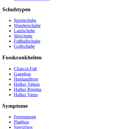
Schuhtypen
Sportschuhe
Wanderschuhe
Laufschuhe
Skischuhe
Fußballschuhe
Golfschuhe
Fusskrankheiten
Charcot-Fuß
Ganglion
Haglundferse
Hallux Valgus
Hallux Rigidus
Hallux Varus
Symptome
Fersensporn
Plattfuss
Spreizfuss