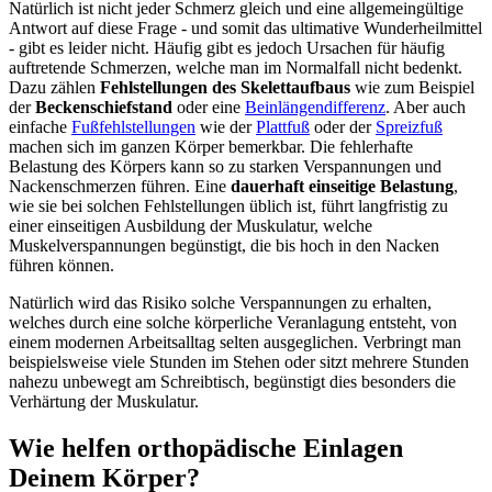
Natürlich ist nicht jeder Schmerz gleich und eine allgemeingültige
Antwort auf diese Frage - und somit das ultimative Wunderheilmittel
- gibt es leider nicht. Häufig gibt es jedoch Ursachen für häufig
auftretende Schmerzen, welche man im Normalfall nicht bedenkt.
Dazu zählen
Fehlstellungen des Skelettaufbaus
wie zum Beispiel
der
Beckenschiefstand
oder eine
Beinlängendifferenz
. Aber auch
einfache
Fußfehlstellungen
wie der
Plattfuß
oder der
Spreizfuß
machen sich im ganzen Körper bemerkbar. Die fehlerhafte
Belastung des Körpers kann so zu starken Verspannungen und
Nackenschmerzen führen. Eine
dauerhaft einseitige Belastung
,
wie sie bei solchen Fehlstellungen üblich ist, führt langfristig zu
einer einseitigen Ausbildung der Muskulatur, welche
Muskelverspannungen begünstigt, die bis hoch in den Nacken
führen können.
Natürlich wird das Risiko solche Verspannungen zu erhalten,
welches durch eine solche körperliche Veranlagung entsteht, von
einem modernen Arbeitsalltag selten ausgeglichen. Verbringt man
beispielsweise viele Stunden im Stehen oder sitzt mehrere Stunden
nahezu unbewegt am Schreibtisch, begünstigt dies besonders die
Verhärtung der Muskulatur.
Wie helfen orthopädische Einlagen
Deinem Körper?